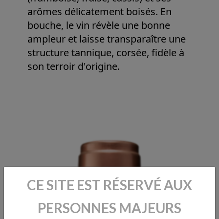
arômes délicatement boisés. En
bouche, le vin révèle une bonne
ampleur et laisse transparaître une
structure tannique, corsée, fidèle à
son terroir d'origine.
CE SITE EST RÉSERVÉ AUX
PERSONNES MAJEURS