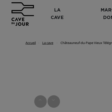
LA
MAR
CAVE
DO
Accueil
La cave
Châteauneuf-du-Pape Vieux Télégr