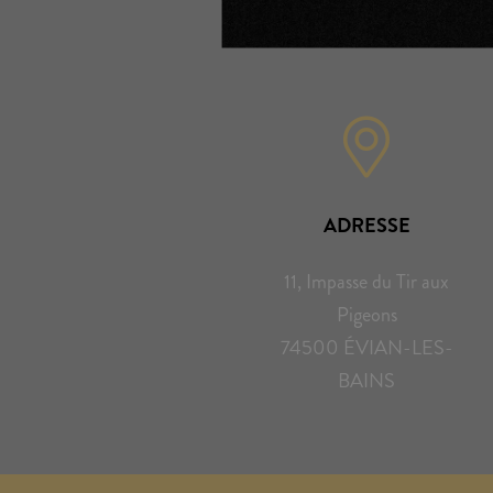
ADRESSE
11, Impasse du Tir aux
Pigeons
74500 ÉVIAN-LES-
BAINS